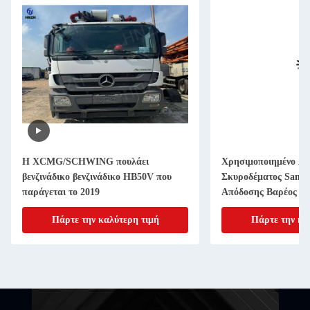
Η XCMG/SCHWING πουλάει
Χρησιμοποιημένο Αν
βενζινάδικο βενζινάδικο HB50V που
Σκυροδέματος Sany
παράγεται το 2019
Απόδοσης Βαρέος Εξ
Πάρτε την καλύτερη τιμή
Πάρτε την κα