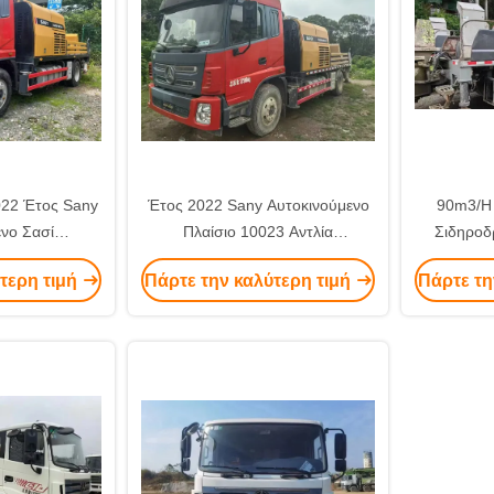
022 Έτος Sany
Έτος 2022 Sany Αυτοκινούμενο
90m3/H
νο Σασί
Πλαίσιο 10023 Αντλία
Σιδηροδ
0023C-10S
Τοποθετημένη σε Όχημα Τύπου
Υψηλ
τερη τιμή
Πάρτε την καλύτερη τιμή
Πάρτε τη
μένη σε Όχημα
Diesel
ZLJ5140
πό την Κίνα