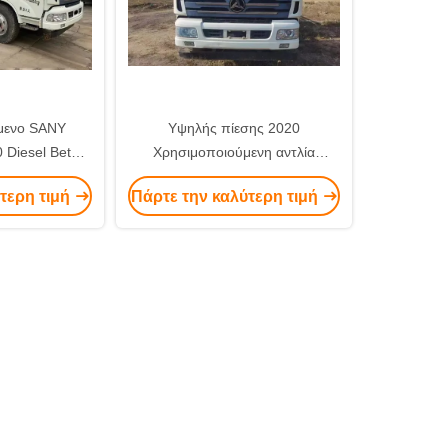
μενο SANY
Υψηλής πίεσης 2020
Diesel Beton
Χρησιμοποιούμενη αντλία
 Truck Mounted
γραμμής σκυροδέματος
τερη τιμή
Πάρτε την καλύτερη τιμή
9
SY5133THBE10020 Sany