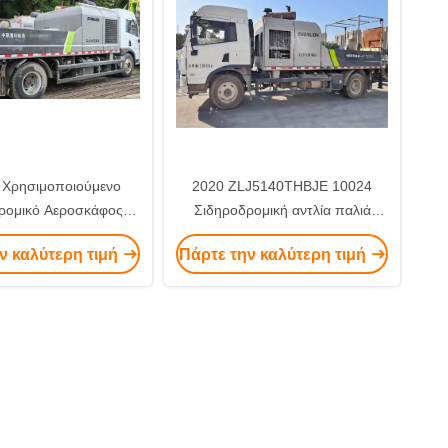
 Χρησιμοποιούμενο
2020 ZLJ5140THBJE 10024
ρομικό Αεροσκάφος
Σιδηροδρομική αντλία παλιά
ής Πίεσης Sany
90m3/H Δύναμη ντίζελ
ν καλύτερη τιμή
Πάρτε την καλύτερη τιμή
THBJE Δεύτερο χέρι
ZOOMLION