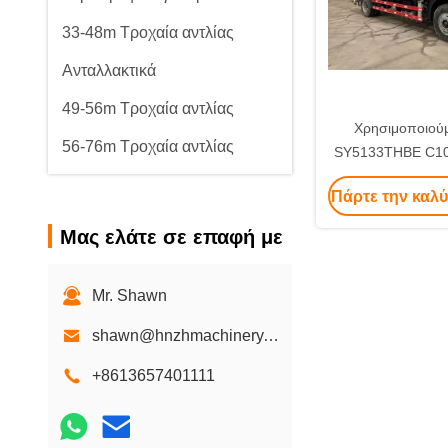
33-48m Τροχαία αντλίας
Ανταλλακτικά
49-56m Τροχαία αντλίας
Χρησιμοποιού
56-76m Τροχαία αντλίας
SY5133THBE C10 
Line Trailer Pump
Πάρτε την καλύ
201
Μας ελάτε σε επαφή με
Mr. Shawn
shawn@hnzhmachinery.com
+8613657401111