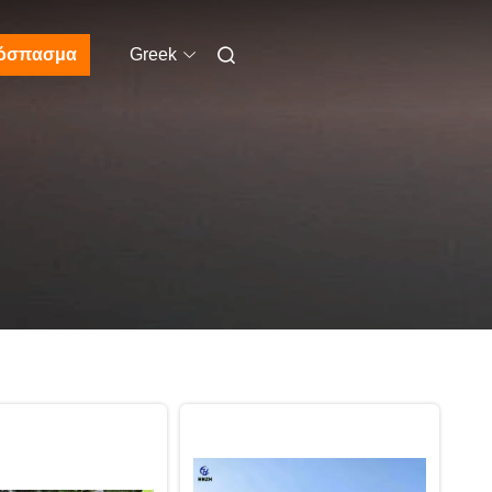
όσπασμα
Greek