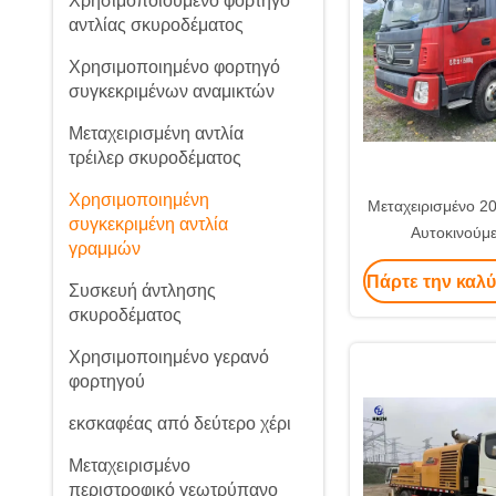
Χρησιμοποιούμενο φορτηγό
αντλίας σκυροδέματος
Χρησιμοποιημένο φορτηγό
συγκεκριμένων αναμικτών
Μεταχειρισμένη αντλία
τρέιλερ σκυροδέματος
Χρησιμοποιημένη
Μεταχειρισμένο 2
συγκεκριμένη αντλία
Αυτοκινούμε
γραμμών
SY5143THBF 1
Πάρτε την καλύ
Αντλία Τοποθετη
Συσκευή άντλησης
Προς Πώληση α
σκυροδέματος
Χρησιμοποιημένο γερανό
φορτηγού
εκσκαφέας από δεύτερο χέρι
Μεταχειρισμένο
περιστροφικό γεωτρύπανο