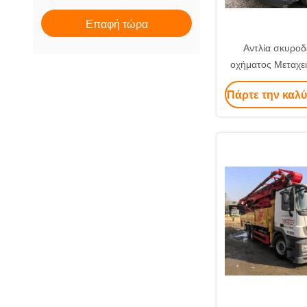
Επαφή τώρα
Αντλία σκυροδ
οχήματος Μεταχε
Έτους Sany 56 M
Πάρτε την καλύ
Τιμή Εργο