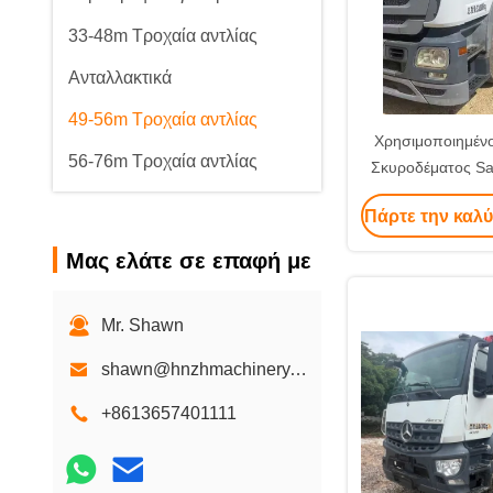
33-48m Τροχαία αντλίας
Ανταλλακτικά
49-56m Τροχαία αντλίας
Χρησιμοποιημέν
56-76m Τροχαία αντλίας
Σκυροδέματος S
Υψηλής Απόδο
Πάρτε την καλύ
Εξοπλι
Μας ελάτε σε επαφή με
Mr. Shawn
shawn@hnzhmachinery.com
+8613657401111