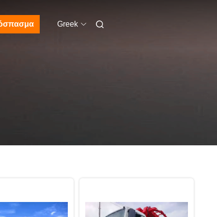
όσπασμα
Greek