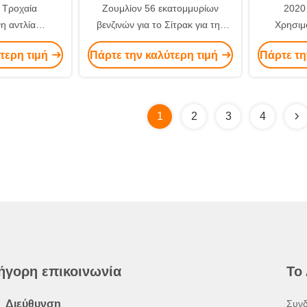
 Τροχαία
Ζουμλίον 56 εκατομμυρίων
2020
η αντλία
βενζινών για το Σίτρακ για την
Χρησιμ
19 Sany μάρκα
κατασκευή και τη μεταφορά
φορ
τερη τιμή
Πάρτε την καλύτερη τιμή
Πάρτε τη
ποιούμενη
έτοιμου-μείγματος σκυροδέματος
σκυροδέ
ηχανή Σύστημα
το 2021
520C-10 Κ
σί Benz
1
2
3
4
ήγορη επικοινωνία
Το
Διεύθυνση
Συνδ