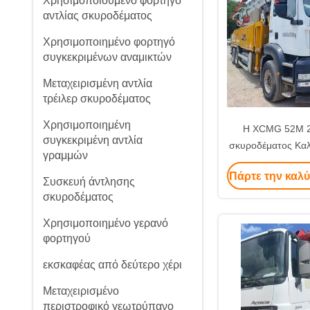
Χρησιμοποιούμενο φορτηγό
αντλίας σκυροδέματος
Χρησιμοποιημένο φορτηγό
συγκεκριμένων αναμικτών
Μεταχειρισμένη αντλία
τρέιλερ σκυροδέματος
Χρησιμοποιημένη
Η XCMG 52M 2
συγκεκριμένη αντλία
σκυροδέματος Καλή
γραμμών
- Σιτρακ υπόστεγ
Πάρτε την καλύ
προμηθε
Συσκευή άντλησης
σκυροδέματος
Χρησιμοποιημένο γερανό
φορτηγού
εκσκαφέας από δεύτερο χέρι
Μεταχειρισμένο
περιστροφικό γεωτρύπανο