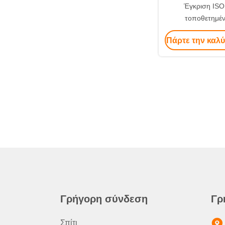
Έγκριση ISO
τοποθετημέν
σκυροδέματος 20
Πάρτε την καλύ
52M Χρησιμο
κατασκευαστική μ
C10 με σα
Γρήγορη σύνδεση
Γρ
Σπίτι