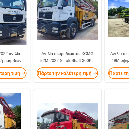
022 αντλία
Αντλία σκυροδέματος XCMG
Αντλία σκ
 τιμή Βιετνάμ
52M 2022 Sitrak Shaft 300Kw
49M υψηλ
ο αξιόπιστος
Engine Power για την αγορά του
Αξιόπ
τερη τιμή
Πάρτε την καλύτερη τιμή
Πάρτε τη
υτής
Βιετνάμ