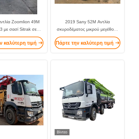
αντλία Zoomlion 49M
2019 Sany 52M Αντλία
3 με σασί Sitrak σε
σκυροδέματος μικρού μεγέθους
νο χρώμα για τις
με σασί Benz για την
ν καλύτερη τιμή
Πάρτε την καλύτερη τιμή
αστικές σας ανάγκες
κατασκευαστική βιομηχανία
Βίντεο