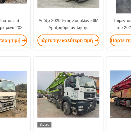
έματος επί
Λούξυ 2020 Έτος Ζουμλίον 56M
Τσιμεντο
ιρισμένο 2020
Αμαξοφόρο άντλησης
του 202
 Με Σασί Benz
σκυροδέματος με πλαίσιο Benz
πράσι
τερη τιμή
Πάρτε την καλύτερη τιμή
Πάρτε τη
στασίου
για βαρύ εξοπλισμό ενοικίαση
κατασκευ
λίγα χιλιόμετρα
Βίντεο