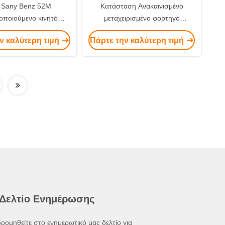
 Sany Benz 52M
Κατάσταση Ανακαινισμένο
οποιούμενο κινητό
μεταχειρισμένο φορτηγό
τηγό άντλησης
τοποθετημένο σε 56μ μάζα
ν καλύτερη τιμή
Πάρτε την καλύτερη τιμή
ματος SYM5353THB
βούρτσας αντλία σκυροδέματος
όκκινο/Κίτρινο/Μαύρο
για έτοιμο μείγμα τσιμέντου το
2013
 Δελτίο Ενημέρωσης
ρομηθείτε στο ενημερωτικό μας δελτίο για