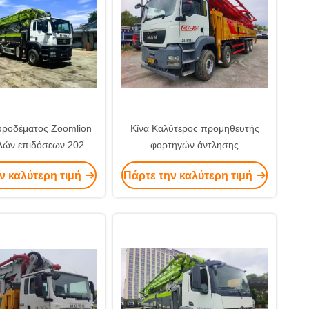
υροδέματος Zoomlion
Κίνα Καλύτερος προμηθευτής
ών επιδόσεων 2023
φορτηγών άντλησης
ιστος εξοπλισμός
σκυροδέματος 2017 Sany 65M
ν καλύτερη τιμή
Πάρτε την καλύτερη τιμή
κατασκευών
με σασί άνδρα