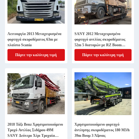
Λειτουργία 2013 Μεταχειρισμένα
SANY 2012 Μεταχειρισμένο
φορτηγά σκυροδέματος 63m με
φορτηγό αντλίας σκυροδέματος
πλαίσιο Scania
52m 5 διατομών με RZ Boom
SY5418THB52
Πάρτε την καλύτερη τιμή
Πάρτε την καλύτερη τιμή
2018 Τάξι Benz Χρησιμοποιούμενο
Χρησιμοποιούμενο φορτηγό
Τροχό Αντλίας Σιδήρου 49M
άντλησης σκυροδέματος 180 M3/h
SANY Δεύτερο Χέρι Τροχαία
39m Βουμ 3 Άξονας